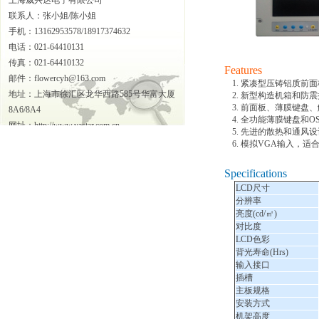
上海威兴达电子有限公司
联系人：张小姐/陈小姐
手机：13162953578/18917374632
电话：021-64410131
传真：021-64410132
Features
邮件：flowercyh@163.com
1. 紧凑型压铸铝质前
地址：上海市徐汇区龙华西路585号华富大厦
2. 新型构造机箱和防
3. 前面板、薄膜键盘
8A6/8A4
4. 全功能薄膜键盘和O
网址：http://www.vastar.com.cn
5. 先进的散热和通风设
6. 模拟VGA输入，适
Specifications
LCD尺寸
分辨率
亮度(cd/㎡)
对比度
LCD色彩
背光寿命(Hrs)
输入接口
插槽
主板规格
安装方式
机架高度