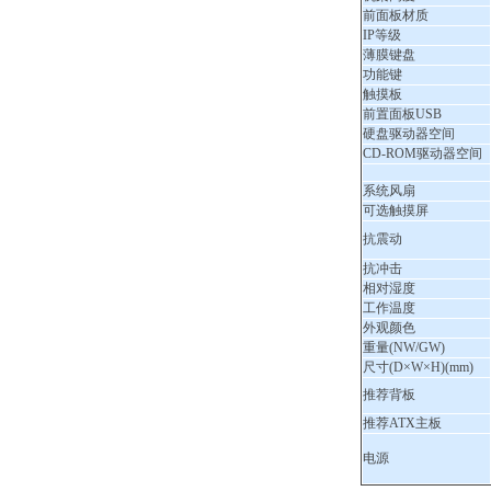
前面板材质
IP等级
薄膜键盘
功能键
触摸板
前置面板USB
硬盘驱动器空间
CD-ROM驱动器空间
系统风扇
可选触摸屏
抗震动
抗冲击
相对湿度
工作温度
外观颜色
重量(NW/GW)
尺寸(D×W×H)(mm)
推荐背板
推荐ATX主板
电源